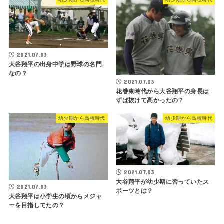
2021.07.03
大谷翔平の出身中学は野球の名門
なの？
2021.07.03
花巻東時代から大谷翔平の身長は
ずば抜けて高かったの？
幼少期から高校時代
幼少期から高校時代
2021.07.03
大谷翔平が幼少期に習っていたス
2021.07.03
ポーツとは？
大谷翔平は小学生の頃からメジャ
ーを目指してたの？