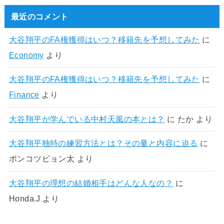
最近のコメント
大谷翔平のFA権獲得はいつ？移籍先を予想してみた
に
Economy
より
大谷翔平のFA権獲得はいつ？移籍先を予想してみた
に
Finance
より
大谷翔平が学んでいる中村天風の本とは？
に
たか
より
大谷翔平独特の練習方法とは？その量と内容に迫る
に
ポンコツピョン太
より
大谷翔平の理想の結婚相手はどんな人なの？
に
Honda.J
より