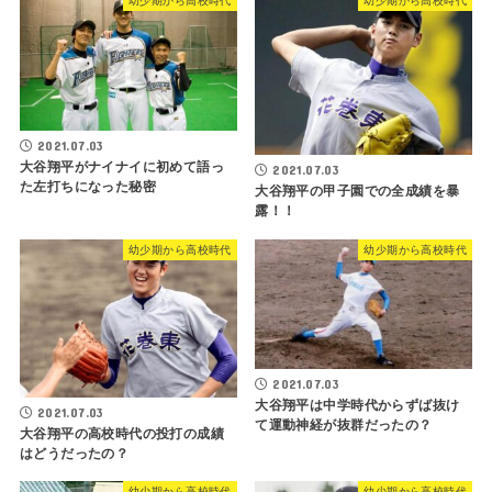
幼少期から高校時代
幼少期から高校時代
2021.07.03
大谷翔平がナイナイに初めて語っ
2021.07.03
た左打ちになった秘密
大谷翔平の甲子園での全成績を暴
露！！
幼少期から高校時代
幼少期から高校時代
2021.07.03
大谷翔平は中学時代からずば抜け
2021.07.03
て運動神経が抜群だったの？
大谷翔平の高校時代の投打の成績
はどうだったの？
幼少期から高校時代
幼少期から高校時代