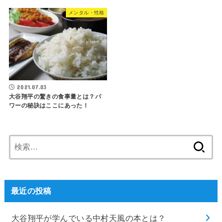
メンタル・性格
2021.07.03
大谷翔平の驚きの食事量とは？パ
ワーの秘訣はここにあった！
検
索:
最近の投稿
大谷翔平が学んでいる中村天風の本とは？