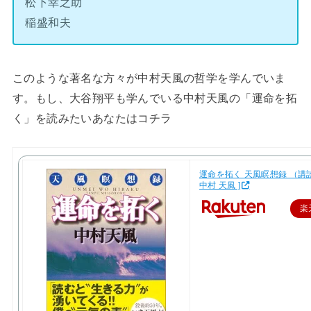
松下幸之助
稲盛和夫
このような著名な方々が中村天風の哲学を学んでいま
す。もし、大谷翔平も学んでいる中村天風の「運命を拓
く」を読みたいあなたはコチラ
運命を拓く 天風瞑想録 （講談
中村 天風 ]
楽