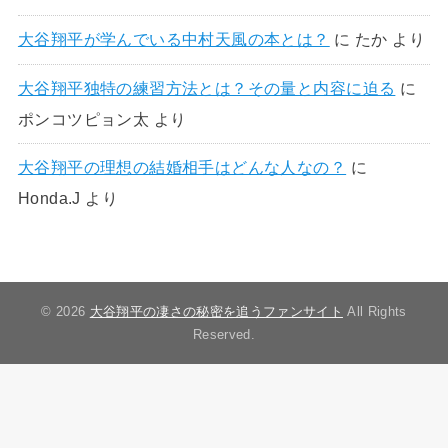
大谷翔平が学んでいる中村天風の本とは？
に
たか
より
大谷翔平独特の練習方法とは？その量と内容に迫る
に
ポンコツピョン太
より
大谷翔平の理想の結婚相手はどんな人なの？
に
Honda.J
より
© 2026
大谷翔平の凄さの秘密を追うファンサイト
All Rights
Reserved.