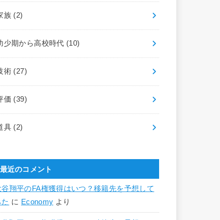
家族
(2)
幼少期から高校時代
(10)
技術
(27)
評価
(39)
道具
(2)
最近のコメント
大谷翔平のFA権獲得はいつ？移籍先を予想して
みた
に
Economy
より