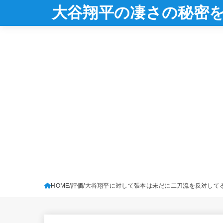
大谷翔平の凄さの秘密
HOME
評価
大谷翔平に対して張本は未だに二刀流を反対して