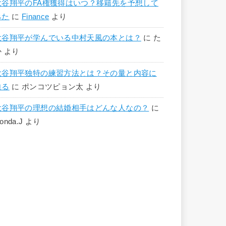
大谷翔平のFA権獲得はいつ？移籍先を予想して
みた
に
Finance
より
大谷翔平が学んでいる中村天風の本とは？
に
た
か
より
大谷翔平独特の練習方法とは？その量と内容に
迫る
に
ポンコツピョン太
より
大谷翔平の理想の結婚相手はどんな人なの？
に
onda.J
より