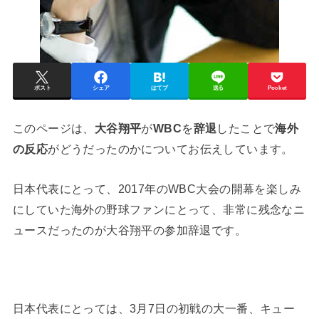
ポスト
シェア
はてブ
送る
Pocket
このページは、
大谷翔平
が
WBC
を
辞退
したことで
海外
の反応
がどうだったのかについてお伝えしています。
日本代表にとって、2017年のWBC大会の開幕を楽しみ
にしていた海外の野球ファンにとって、非常に残念なニ
ュースだったのが大谷翔平の参加辞退です。
日本代表にとっては、3月7日の初戦の大一番、キュー