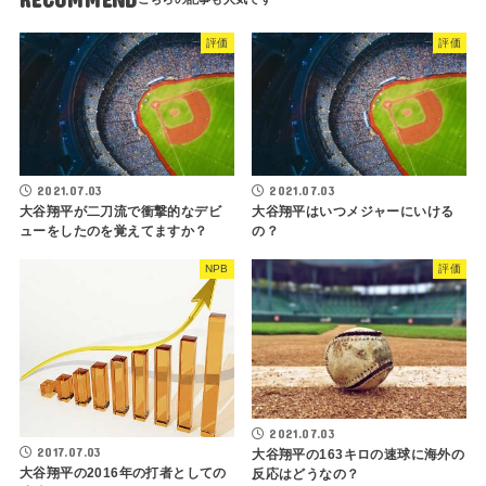
評価
評価
2021.07.03
2021.07.03
大谷翔平が二刀流で衝撃的なデビ
大谷翔平はいつメジャーにいける
ューをしたのを覚えてますか？
の？
NPB
評価
2021.07.03
2017.07.03
大谷翔平の163キロの速球に海外の
大谷翔平の2016年の打者としての
反応はどうなの？