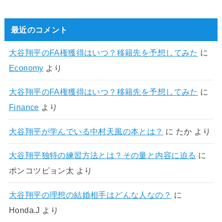
最近のコメント
大谷翔平のFA権獲得はいつ？移籍先を予想してみた
に
Economy
より
大谷翔平のFA権獲得はいつ？移籍先を予想してみた
に
Finance
より
大谷翔平が学んでいる中村天風の本とは？
に
たか
より
大谷翔平独特の練習方法とは？その量と内容に迫る
に
ポンコツピョン太
より
大谷翔平の理想の結婚相手はどんな人なの？
に
Honda.J
より