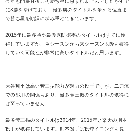
今年も開幕直後こそ勝ち星に恵まれませんでしたがすで
に8勝を挙げており、最多勝のタイトルを争える位置ま
で勝ち星を順調に積み重ねてきています。
2015年に最多勝や最優秀防御率のタイトルはすでに獲
得していますが、今シーズンから来シーズン以降も獲得
していく可能性が非常に高いタイトルだと思います。
大谷翔平は高い奪三振能力が魅力の投手ですが、二刀流
での起用の関係もあり、最多奪三振のタイトルの獲得に
は至っていません。
最多奪三振のタイトルは2014年、2015年と楽天の則本
投手が獲得しています。則本投手は投球イニングも長