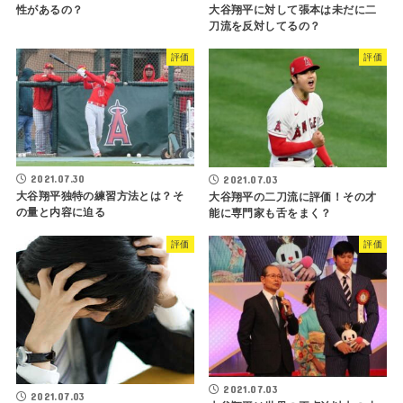
大谷翔平に対して張本は未だに二
性があるの？
刀流を反対してるの？
評価
評価
2021.07.30
2021.07.03
大谷翔平独特の練習方法とは？そ
大谷翔平の二刀流に評価！その才
の量と内容に迫る
能に専門家も舌をまく？
評価
評価
2021.07.03
2021.07.03