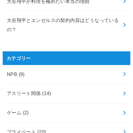
大谷翔平が料理を極めたい本当の理由
大谷翔平とエンゼルスの契約内容はどうなっている
の？
カテゴリー
NPB
(9)
アスリート関係
(14)
ゲーム
(2)
プライベート
(20)