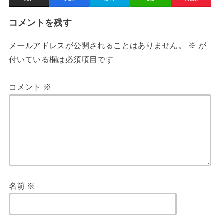
コメントを残す
メールアドレスが公開されることはありません。
※
が
付いている欄は必須項目です
コメント
※
名前
※