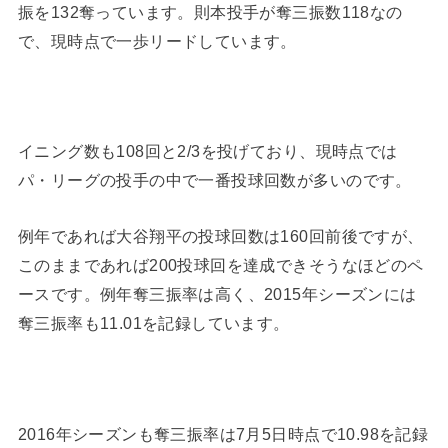
振を132奪っています。則本投手が奪三振数118なの
で、現時点で一歩リードしています。
イニング数も108回と2/3を投げており、現時点では
パ・リーグの投手の中で一番投球回数が多いのです。
例年であれば大谷翔平の投球回数は160回前後ですが、
このままであれば200投球回を達成できそうなほどのペ
ースです。例年奪三振率は高く、2015年シーズンには
奪三振率も11.01を記録しています。
2016年シーズンも奪三振率は7月5日時点で10.98を記録