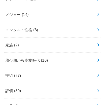
メジャー
(14)
メンタル・性格
(8)
家族
(2)
幼少期から高校時代
(10)
技術
(27)
評価
(39)