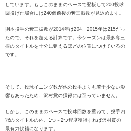
しています。もしこのままのペースで登板して200投球
回投げた場合には240個前後の奪三振数が見込めます。
則本投手の奪三振数が2014年は204、2015年は215だっ
たので、それを超える計算です。今シーズンは最多奪三
振のタイトルを十分に狙えるほどの位置につけているの
です。
そして、投球イニング数が他の投手よりも若干少ない影
響もあったため、沢村賞の獲得には至っていません。
しかし、このままのペースで投球回数を重ねて、投手四
冠のタイトルの内、1つ～2つ程度獲得すれば沢村賞の
最有力候補になります。