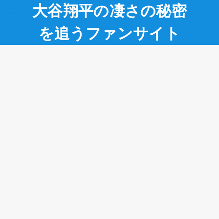
大谷翔平の凄さの秘密
MENU
SEARCH
を追うファンサイト