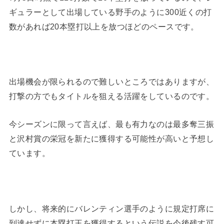
ギュラーとして出場している野手のように300近くの打
数があれば20本塁打以上を放つほどのペースです。
出場機会が限られるので難しいところではありますが、
打撃の方でもタイトルを狙える活躍をしているのです。
今シーズンに限って言えば、最も有力なのは最多奪三振
と沢村賞の栄冠を新たに獲得する可能性が高いと予想し
ています。
しかし、将来的にバレンティン選手のように規定打席に
到達せずに本塁打王を獲得するという伝説を今後残す可