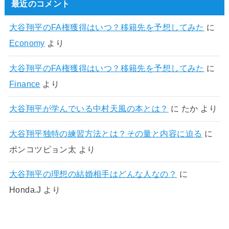
最近のコメント
大谷翔平のFA権獲得はいつ？移籍先を予想してみた
に
Economy
より
大谷翔平のFA権獲得はいつ？移籍先を予想してみた
に
Finance
より
大谷翔平が学んでいる中村天風の本とは？
に
たか
より
大谷翔平独特の練習方法とは？その量と内容に迫る
に
ポンコツピョン太
より
大谷翔平の理想の結婚相手はどんな人なの？
に
Honda.J
より