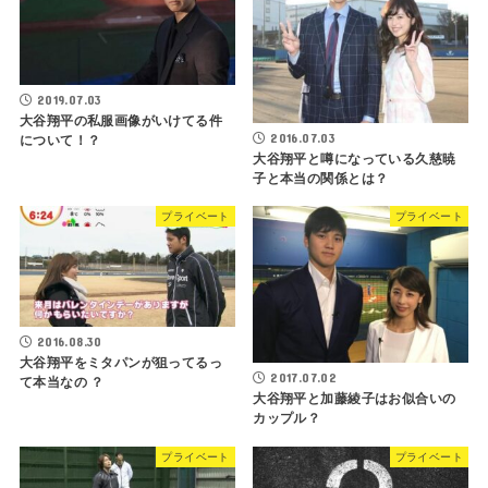
2019.07.03
大谷翔平の私服画像がいけてる件
2016.07.03
について！？
大谷翔平と噂になっている久慈暁
子と本当の関係とは？
プライベート
プライベート
2016.08.30
大谷翔平をミタパンが狙ってるっ
2017.07.02
て本当なの ？
大谷翔平と加藤綾子はお似合いの
カップル？
プライベート
プライベート