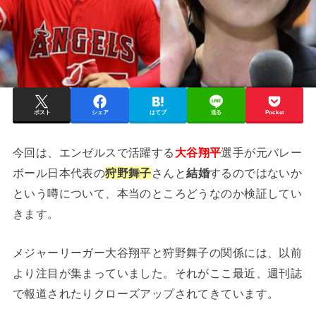
ポスト
シェア
はてブ
送る
Pocket
今回は、エンゼルスで活躍する
大谷翔平
選手が元バレー
ボール日本代表の
狩野舞子
さんと
結婚
するのではないか
という噂について、本当のところどうなのか検証してい
きます。
メジャーリーガー大谷翔平と狩野舞子の関係には、以前
より注目が集まっていました。それがここ最近、週刊誌
で報道されたりクローズアップされてきています。