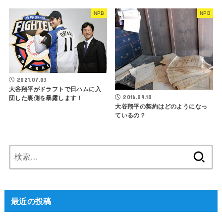
NPB
NPB
2021.07.03
大谷翔平がドラフトで日ハムに入
2016.09.10
団した裏側を暴露します！
大谷翔平の契約はどのようになっ
ているの？
検
索:
最近の投稿