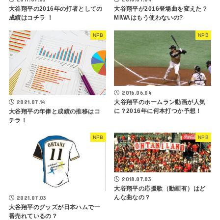
大谷翔平の2016年の打者としての
大谷翔平が2016登場曲を変えた？
成績はコチラ ！
MIWAはもう使わないの?
NPB
NPB
2016.06.04
2021.07.14
大谷翔平のホームラン動画が人気
に？2016年に何本打つか予想！
大谷翔平の年俸と成績の推移はコ
チラ！
NPB
NPB
2018.07.03
大谷翔平の応援歌（動画有）はど
んな曲なの？
2021.07.03
大谷翔平のグッズが日本ハムで一
番売れているの？