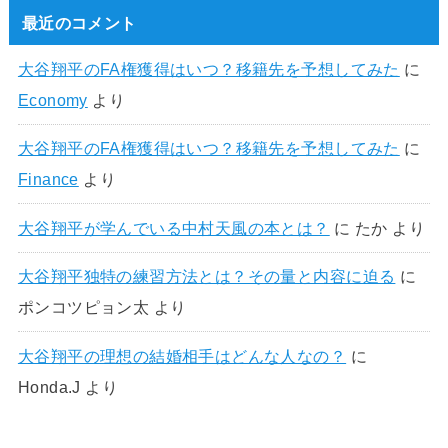
最近のコメント
大谷翔平のFA権獲得はいつ？移籍先を予想してみた
に
Economy
より
大谷翔平のFA権獲得はいつ？移籍先を予想してみた
に
Finance
より
大谷翔平が学んでいる中村天風の本とは？
に
たか
より
大谷翔平独特の練習方法とは？その量と内容に迫る
に
ポンコツピョン太
より
大谷翔平の理想の結婚相手はどんな人なの？
に
Honda.J
より