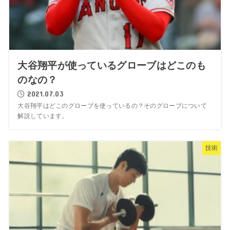
大谷翔平が使っているグローブはどこのも
のなの？
2021.07.03
大谷翔平はどこのグローブを使っているの？そのグローブについて
解説しています。
技術