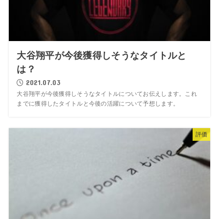
大谷翔平が今後獲得しそうなタイトルと
は？
2021.07.03
大谷翔平が今後獲得しそうなタイトルについてお伝えします。これ
までに獲得したタイトルと今後の活躍について予想します。
評価