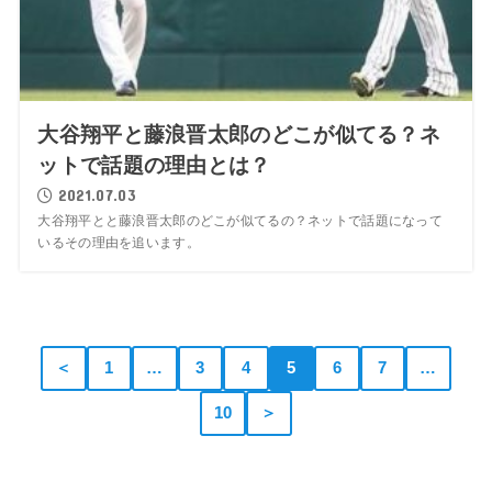
大谷翔平と藤浪晋太郎のどこが似てる？ネ
ットで話題の理由とは？
2021.07.03
大谷翔平とと藤浪晋太郎のどこが似てるの？ネットで話題になって
いるその理由を追います。
＜
1
…
3
4
5
6
7
…
10
＞