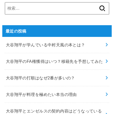
検
索:
最近の投稿
大谷翔平が学んでいる中村天風の本とは？
大谷翔平のFA権獲得はいつ？移籍先を予想してみた
大谷翔平の打順はなぜ2番が多いの？
大谷翔平が料理を極めたい本当の理由
大谷翔平とエンゼルスの契約内容はどうなっている