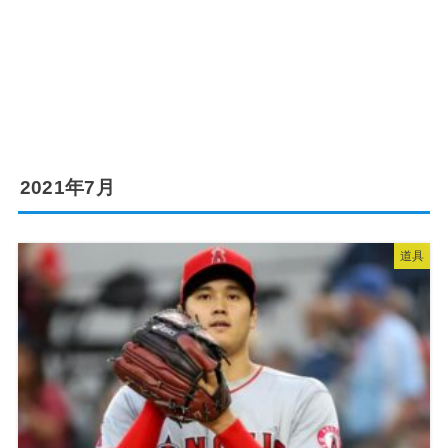
2021年7月
道具