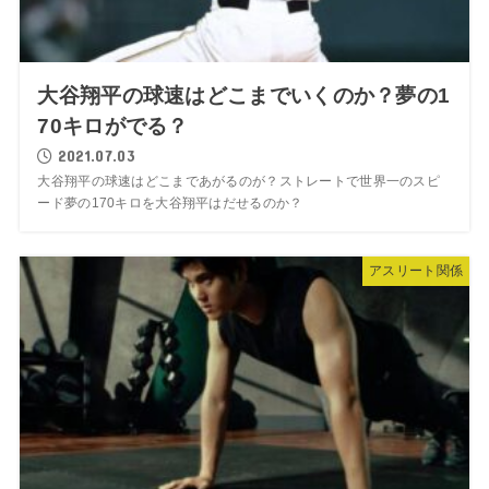
大谷翔平の球速はどこまでいくのか？夢の1
70キロがでる？
2021.07.03
大谷翔平の球速はどこまであがるのが？ストレートで世界一のスピ
ード夢の170キロを大谷翔平はだせるのか？
アスリート関係