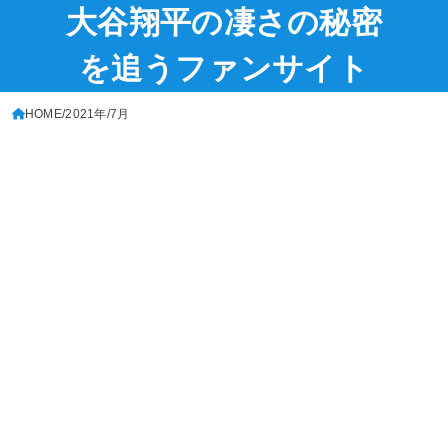
大谷翔平の凄さの秘密
MENU
SEARCH
を追うファンサイト
HOME
2021年
7月