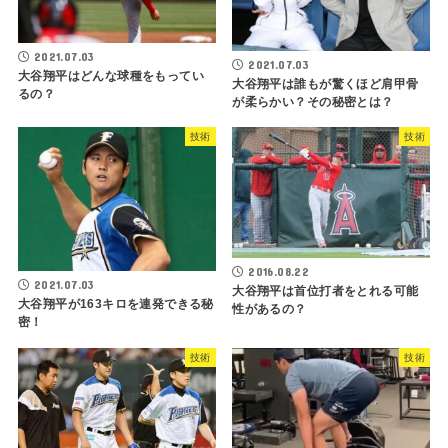
2021.07.03
2021.07.03
大谷翔平はどんな球種をもってい
大谷翔平は誰もが驚くほど肩甲骨
るの？
が柔らかい？その秘密とは？
技術
技術
2016.08.22
2021.07.03
大谷翔平は首位打者をとれる可能
大谷翔平が163キロを連発できる秘
性があるの？
密！
技術
技術